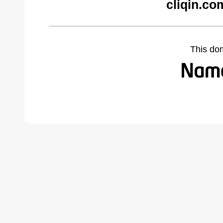
cliqin.co
This do